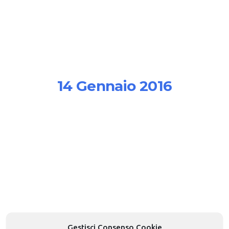
14 Gennaio 2016
ome-collegar
dropbox-05
Gestisci Consenso Cookie