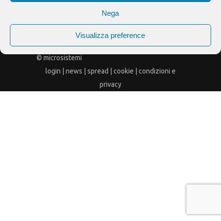
drive-
Nega
Visualizza preference
10
© microsistemi
login
|
news
|
spread
|
cookie
|
condizioni e
privacy