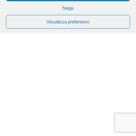
Nega
© microsistemi
login
|
news
|
spread
|
cookie
|
condizioni e
Visualizza preference
privacy